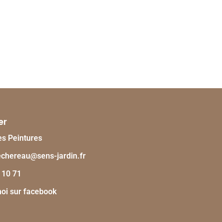
er
s Peintures
chereau@sens-jardin.fr
 10 71
oi sur facebook