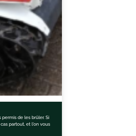
 permis de les brûler. Si
cas partout, et l'on vous