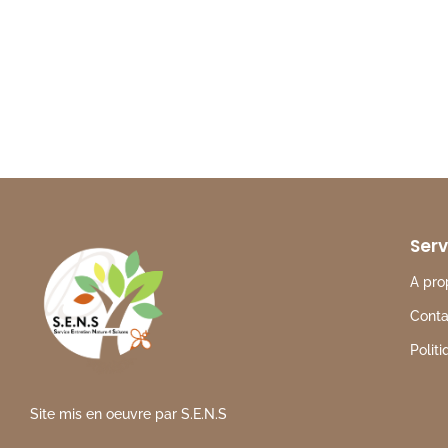
Serv
A pro
Conta
Politi
Site mis en oeuvre par S.E.N.S